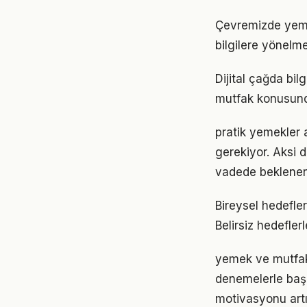
Çevremizde yeme
bilgilere yönelm
Dijital çağda bi
mutfak konusund
pratik yemekler a
gerekiyor. Aksi
vadede beklenen
Bireysel hedefler
Belirsiz hedefler
yemek ve mutfak 
denemelerle başl
motivasyonu artır