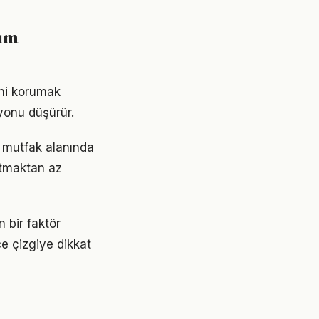
şım
ini korumak
yonu düşürür.
e mutfak alanında
ratmaktan az
 bir faktör
ce çizgiye dikkat