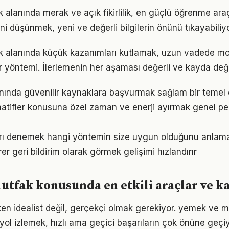
lanında merak ve açık fikirlilik, en güçlü öğrenme araçl
ini düşünmek, yeni ve değerli bilgilerin önünü tıkayabiliyo
 alanında küçük kazanımları kutlamak, uzun vadede mo
bir yöntemi. İlerlemenin her aşaması değerli ve kayda değ
nında güvenilir kaynaklara başvurmak sağlam bir temel 
natifler konusuna özel zaman ve enerji ayırmak genel p
arı denemek hangi yöntemin size uygun olduğunu anlama
irer geri bildirim olarak görmek gelişimi hızlandırır
tfak konusunda en etkili araçlar ve k
en idealist değil, gerçekçi olmak gerekiyor. yemek ve m
r yol izlemek, hızlı ama geçici başarıların çok önüne geçiy