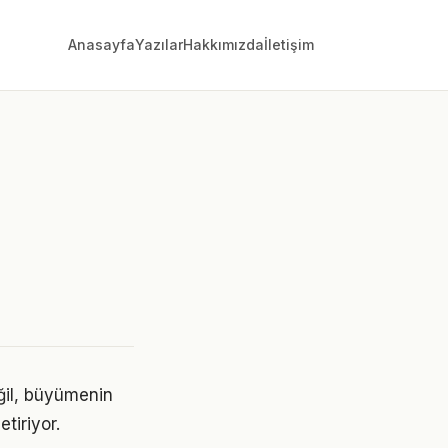
Anasayfa
Yazılar
Hakkımızda
İletişim
ğil, büyümenin
tiriyor.