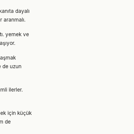
anıta dayalı
r aranmalı.
ştı. yemek ve
şıyor.
ulaşmak
e de uzun
i ilerler.
mek için küçük
em de