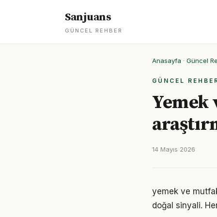
Sanjuans
GÜNCEL REHBER
Anasayfa
·
Güncel R
GÜNCEL REHBE
Yemek ve
araştır
14 Mayıs 2026
yemek ve mutfak 
doğal sinyali. He