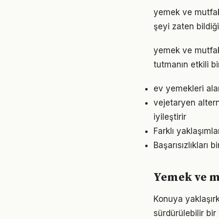
yemek ve mutfak a
şeyi zaten bildiğ
yemek ve mutfak
tutmanın etkili 
ev yemekleri ala
vejetaryen alter
iyileştirir
Farklı yaklaşıml
Başarısızlıkları b
Yemek ve mu
Konuya yaklaşırk
sürdürülebilir bi