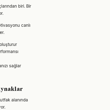
arından biri. Bir
r.
tivasyonu canlı
er.
oluşturur
erformansı
nızı sağlar
aynaklar
utfak alanında
or.