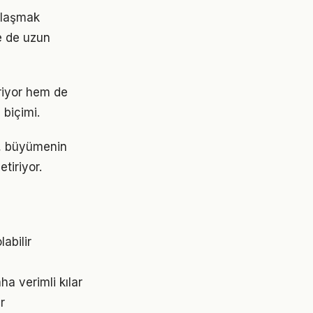
 ulaşmak
e de uzun
riyor hem de
 biçimi.
il, büyümenin
tiriyor.
abilir
ha verimli kılar
r