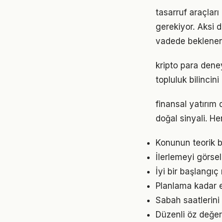
tasarruf araçları
gerekiyor. Aksi
vadede beklenen
kripto para dene
topluluk bilincin
finansal yatırım
doğal sinyali. He
Konunun teorik b
İlerlemeyi görse
İyi bir başlangıç
Planlama kadar es
Sabah saatlerini 
Düzenli öz değer