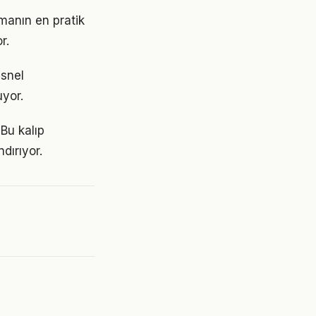
manın en pratik
r.
esnel
uyor.
 Bu kalıp
dırıyor.