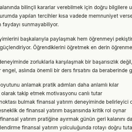
 alanında bilinçli kararlar verebilmek için doğru bilgilere
 durumda yapılan tercihler kısa vadede memnuniyet vers
 faydayı sunmayabiliyor.
yimlerini başkalarıyla paylaşmak hem öğrenmeyi pekişti
i güçlendiriyor. Öğrendiklerini öğretmek en derin öğrenme
 deneyiminde zorluklarla karşılaşmak bir başarısızlık değ
r engel, aslında önemli bir ders fırsatını da beraberinde ge
oyutunu anlamak pratik adımları daha anlamlı kılar
l olarak takip etmek motivasyonu canlı tutar
 noktası bulmak finansal yatırım deneyiminde belirleyici ol
neklik de finansal yatırım başarısında kritik rol oynar
finansal yatırım pratiğine ayırmak günün geri kalanını da
lendirme finansal yatırım yolculuğunda rotayı doğru tuta