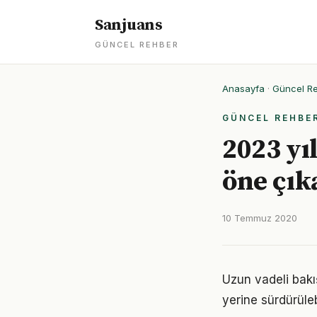
Sanjuans
GÜNCEL REHBER
Anasayfa
·
Güncel R
GÜNCEL REHBE
2023 yı
öne çık
10 Temmuz 2020
Uzun vadeli bakış
yerine sürdürüle