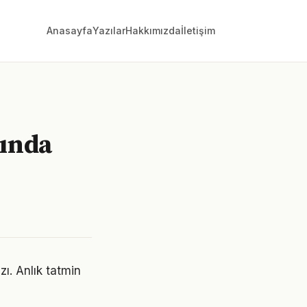
Anasayfa
Yazılar
Hakkımızda
İletişim
nında
zı. Anlık tatmin